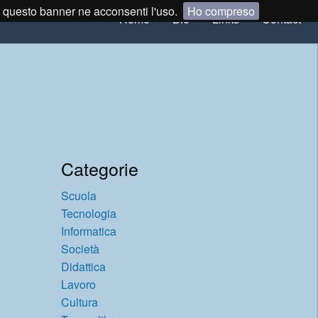
ndo questo banner ne acconsenti l'uso.
Ho compreso
Home
Bio
Links
Contact
Categorie
Scuola
Tecnologia
Informatica
Società
Didattica
Lavoro
Cultura