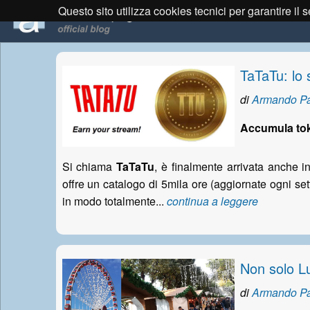
Questo sito utilizza cookies tecnici per garantire il 
TaTaTu: lo 
di
Armando Pa
Accumula tok
Si chiama
TaTaTu
, è finalmente arrivata anche in
offre un catalogo di 5mila ore (aggiornate ogni set
in modo totalmente...
continua a leggere
Non solo Lu
di
Armando Pa